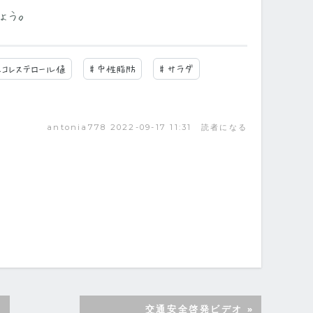
ょう。
DLコレステロール値
#
中性脂肪
#
サラダ
antonia778
2022-09-17 11:31
読者になる
交通安全啓発ビデオ
»