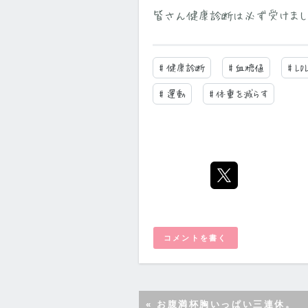
皆さん健康診断は必ず受けまし
#
健康診断
#
血糖値
#
L
#
運動
#
体重を減らす
コメントを書く
«
お腹満杯胸いっぱい三連休。