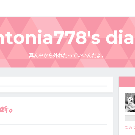
ntonia778's dia
真ん中から外れたっていいんだよ。
断。
この