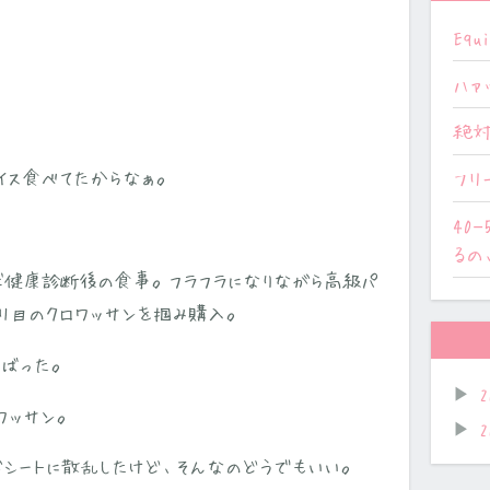
Eq
ハァ
絶対
フリ
イス食べてたからなぁ。
40
るの
だ健康診断後の食事。フラフラになりながら高級パ
リ目のクロワッサンを掴み購入。
うばった。
▶
2
ワッサン。
▶
2
シートに散乱したけど、そんなのどうでもいい。