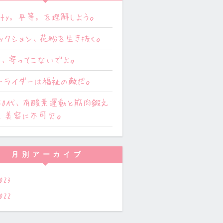
uity, 平等, を理解しよう。
ックション、花粉を生き抜く。
、寄ってこないでよ。
ーライダーは福祉の敵だ。
−50代、有酸素運動と筋肉鍛え
、美容に不可欠。
月別アーカイブ
023
022