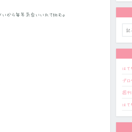
さいから毎年気合いいれて挑む。
はて
。
ブロ
。
週刊
はて