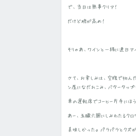
で、当日は無事クリア！
だけど糖が高め！
そりゃあ、ワインと一緒に連日ア
さて、お楽しみは、空腹で挑ん
ン屋になだれこみ、バタータップ
車の運転席でコーヒー片手にほ
あー、
五臓
六腑にしみわたるクロ
美味しかった。パラパラとクズが